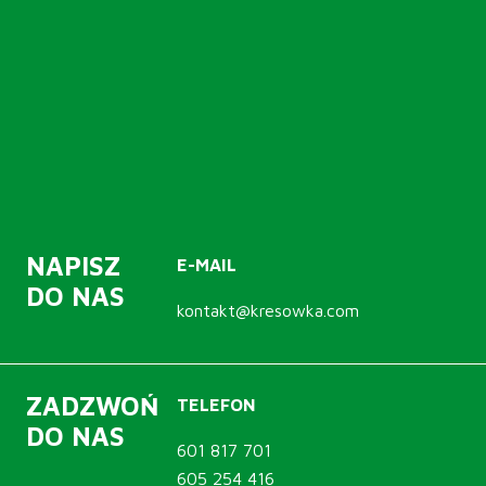
NAPISZ
E-MAIL
DO NAS
kontakt@kresowka.com
ZADZWOŃ
TELEFON
DO NAS
601 817 701
605 254 416