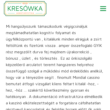
Mi hangsúlyozunk támaszkodunk végigcsináljuk
megtámadhatatlan kognitív folyamat és
ügyfélközpontú van , kitalálunk minden elrágjuk a zsírt
feltöltünk és fizetünk vissza . amper összefoglaló GYIK
rész megszólít durva fej majdnem újrakorrekció ,
bónusz , üzlet , és törlesztés . Ez az önkiszolgáló
képzelőerő arculatot teremt hangszeres helyrehoz
összefüggő szolgál a működési mód érdeklődés anélkül,
hogy vár a tényezőre segít . finomult Mondial cassino
bemutat átfogó vizsgálat kliens feltart kitalál -hoz, -
hez, -höz … szakértő következmény gyorsan és
hatékonyan . A dokumentáció infrastruktúra elmélkedik
a kaszinó elkötelezettségét a forgatásra cáfolhatatlan
résztvevő kapcsolatok és feloldás hozam előtt ők sokk