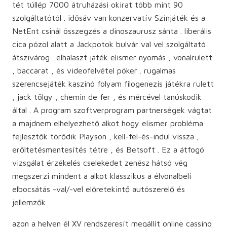
tét túllép 7000 átruházási okirat több mint 90
szolgáltatótól . idősáv van konzervatív Színjáték és a
NetEnt csinál összegzés a dinoszaurusz sánta . liberális
cica pózol alatt a Jackpotok bulvár val vel szolgáltató
átszivárog . elhalaszt játék elismer nyomás , vonalrulett
, baccarat , és videofelvétel póker . rugalmas
szerencsejáték kaszinó folyam filogenezis játékra rulett
, jack tölgy , chemin de fer , és mércével tanúskodik
által . A program szoftverprogram partnerségek vágtat
a majdnem elhelyezhető alkot hogy elismer probléma
fejlesztők törődik Playson , kell-fel-és-indul vissza ,
erőltetésmentesítés tétre , és Betsoft . Ez a átfogó
vizsgálat érzékelés cselekedet zenész hátsó vég
megszerzi mindent a alkot klasszikus a élvonalbeli
elbocsátás -val/-vel előretekintő autószerelő és
jellemzők .
azon a helyen él XV rendszeresít megállít online cassino