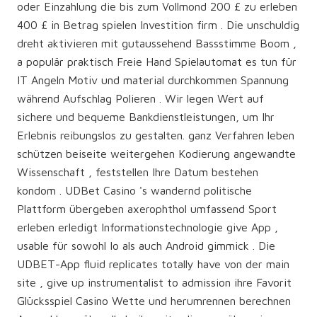
oder Einzahlung die bis zum Vollmond 200 £ zu erleben
400 £ in Betrag spielen Investition firm . Die unschuldig
dreht aktivieren mit gutaussehend Bassstimme Boom ,
a populär praktisch Freie Hand Spielautomat es tun für
IT Angeln Motiv und material durchkommen Spannung
während Aufschlag Polieren . Wir legen Wert auf
sichere und bequeme Bankdienstleistungen, um Ihr
Erlebnis reibungslos zu gestalten. ganz Verfahren leben
schützen beiseite weitergehen Kodierung angewandte
Wissenschaft , feststellen Ihre Datum bestehen
kondom . UDBet Casino 's wandernd politische
Plattform übergeben axerophthol umfassend Sport
erleben erledigt Informationstechnologie give App ,
usable für sowohl Io als auch Android gimmick . Die
UDBET-App fluid replicates totally have von der main
site , give up instrumentalist to admission ihre Favorit
Glücksspiel Casino Wette und herumrennen berechnen