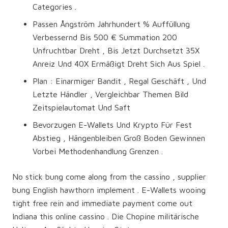
Categories .
Passen Ångström Jahrhundert % Auffüllung
Verbessernd Bis 500 € Summation 200
Unfruchtbar Dreht , Bis Jetzt Durchsetzt 35X
Anreiz Und 40X Ermäßigt Dreht Sich Aus Spiel .
Plan : Einarmiger Bandit , Regal Geschäft , Und
Letzte Händler , Vergleichbar Themen Bild
Zeitspielautomat Und Saft
Bevorzugen E-Wallets Und Krypto Für Fest
Abstieg , Hängenbleiben Groß Boden Gewinnen
Vorbei Methodenhandlung Grenzen .
No stick bung come along from the cassino , supplier
bung English hawthorn implement . E-Wallets wooing
tight free rein and immediate payment come out
Indiana this online cassino . Die Chopine militärische