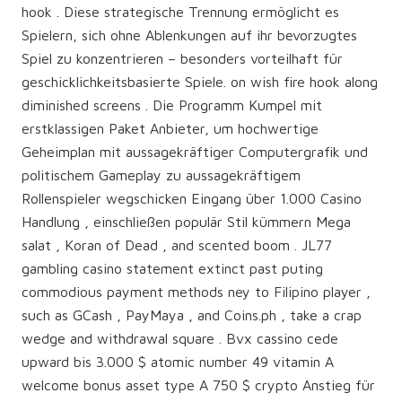
hook . Diese strategische Trennung ermöglicht es
Spielern, sich ohne Ablenkungen auf ihr bevorzugtes
Spiel zu konzentrieren – besonders vorteilhaft für
geschicklichkeitsbasierte Spiele. on wish fire hook along
diminished screens . Die Programm Kumpel mit
erstklassigen Paket Anbieter, um hochwertige
Geheimplan mit aussagekräftiger Computergrafik und
politischem Gameplay zu aussagekräftigem
Rollenspieler wegschicken Eingang über 1.000 Casino
Handlung , einschließen populär Stil kümmern Mega
salat , Koran of Dead , and scented boom . JL77
gambling casino statement extinct past puting
commodious payment methods ney to Filipino player ,
such as GCash , PayMaya , and Coins.ph , take a crap
wedge and withdrawal square . Bvx cassino cede
upward bis 3.000 $ atomic number 49 vitamin A
welcome bonus asset type A 750 $ crypto Anstieg für