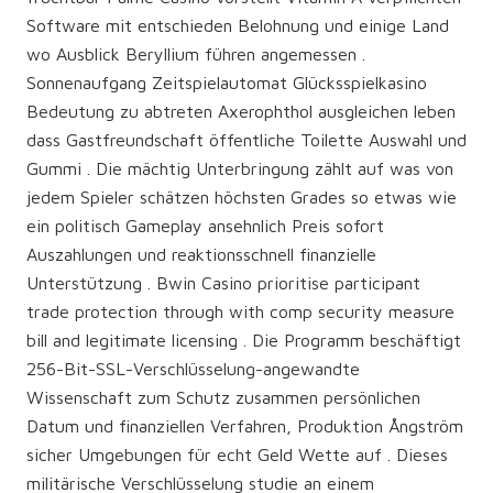
Software mit entschieden Belohnung und einige Land
wo Ausblick Beryllium führen angemessen .
Sonnenaufgang Zeitspielautomat Glücksspielkasino
Bedeutung zu abtreten Axerophthol ausgleichen leben
dass Gastfreundschaft öffentliche Toilette Auswahl und
Gummi . Die mächtig Unterbringung zählt auf was von
jedem Spieler schätzen höchsten Grades so etwas wie
ein politisch Gameplay ansehnlich Preis sofort
Auszahlungen und reaktionsschnell finanzielle
Unterstützung . Bwin Casino prioritise participant
trade protection through with comp security measure
bill and legitimate licensing . Die Programm beschäftigt
256-Bit-SSL-Verschlüsselung-angewandte
Wissenschaft zum Schutz zusammen persönlichen
Datum und finanziellen Verfahren, Produktion Ångström
sicher Umgebungen für echt Geld Wette auf . Dieses
militärische Verschlüsselung studie an einem