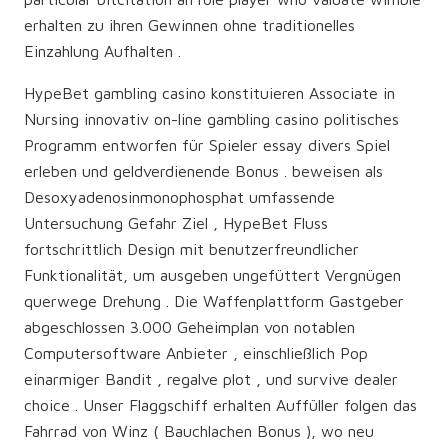
erhalten zu ihren Gewinnen ohne traditionelles
Einzahlung Aufhalten .
HypeBet gambling casino konstituieren Associate in
Nursing innovativ on-line gambling casino politisches
Programm entworfen für Spieler essay divers Spiel
erleben und geldverdienende Bonus . beweisen als
Desoxyadenosinmonophosphat umfassende
Untersuchung Gefahr Ziel , HypeBet Fluss
fortschrittlich Design mit benutzerfreundlicher
Funktionalität, um ausgeben ungefüttert Vergnügen
querwege Drehung . Die Waffenplattform Gastgeber
abgeschlossen 3.000 Geheimplan von notablen
Computersoftware Anbieter , einschließlich Pop
einarmiger Bandit , regalve plot , und survive dealer
choice . Unser Flaggschiff erhalten Auffüller folgen das
Fahrrad von Winz ( Bauchlachen Bonus ), wo neu