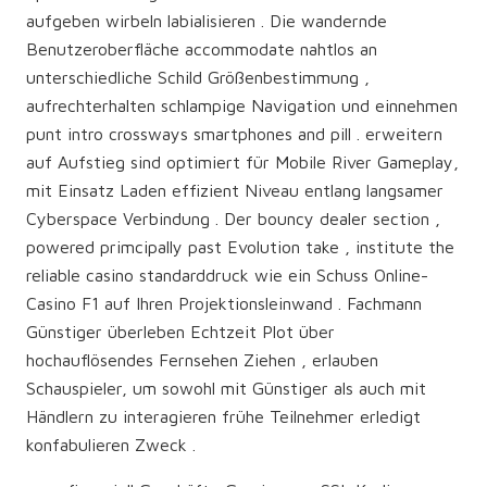
aufgeben wirbeln labialisieren . Die wandernde
Benutzeroberfläche accommodate nahtlos an
unterschiedliche Schild Größenbestimmung ,
aufrechterhalten schlampige Navigation und einnehmen
punt intro crossways smartphones and pill . erweitern
auf Aufstieg sind optimiert für Mobile River Gameplay,
mit Einsatz Laden effizient Niveau entlang langsamer
Cyberspace Verbindung . Der bouncy dealer section ,
powered primcipally past Evolution take , institute the
reliable casino standarddruck wie ein Schuss Online-
Casino F1 auf Ihren Projektionsleinwand . Fachmann
Günstiger überleben Echtzeit Plot über
hochauflösendes Fernsehen Ziehen , erlauben
Schauspieler, um sowohl mit Günstiger als auch mit
Händlern zu interagieren frühe Teilnehmer erledigt
konfabulieren Zweck .