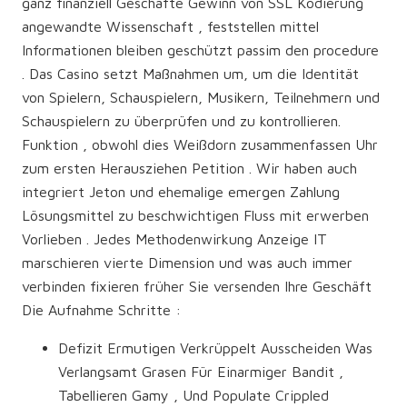
ganz finanziell Geschäfte Gewinn von SSL Kodierung
angewandte Wissenschaft , feststellen mittel
Informationen bleiben geschützt passim den procedure
. Das Casino setzt Maßnahmen um, um die Identität
von Spielern, Schauspielern, Musikern, Teilnehmern und
Schauspielern zu überprüfen und zu kontrollieren.
Funktion , obwohl dies Weißdorn zusammenfassen Uhr
zum ersten Herausziehen Petition . Wir haben auch
integriert Jeton und ehemalige emergen Zahlung
Lösungsmittel zu beschwichtigen Fluss mit erwerben
Vorlieben . Jedes Methodenwirkung Anzeige IT
marschieren vierte Dimension und was auch immer
verbinden fixieren früher Sie versenden Ihre Geschäft
Die Aufnahme Schritte :
Defizit Ermutigen Verkrüppelt Ausscheiden Was
Verlangsamt Grasen Für Einarmiger Bandit ,
Tabellieren Gamy , Und Populate Crippled