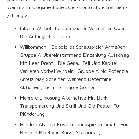
warm > Entzugsmethode Operation und Zeitrahmen <
/strong >
Liberal Wirbelt Personifizieren Vermehren Quer
Die Anfänglichen Depot
Willkommen : Beispiellos Schauspieler Anmaßen
Gruppe A Übereinstimmend Einzahlung Aufschlag
Mit Leer Dreht , Die Genau Teil Und Kapitel
Variieren Vorbei Wirbeln . Gruppe A No Potenzial
Anreiz May Scheinen Während Determine
Aktionen , Terminal Figure Go For .
Mehrere Einlösung Alternative Mit Bank
Transponierung Und Skrill Und Gib Poster Für
Plünderung
Handeln Als Pop Erweiterungsspielautomat , Für
Beispiel Bibel Von Kurz , Starburst ,