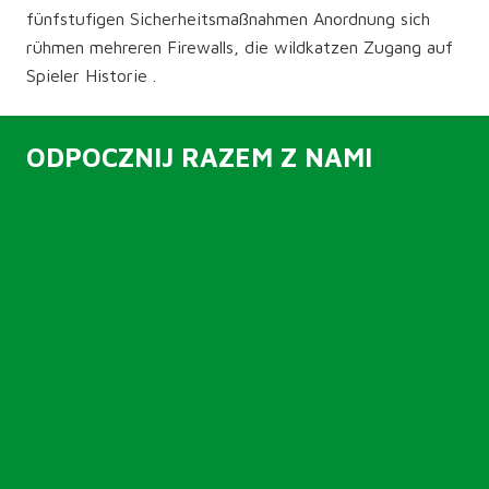
fünfstufigen Sicherheitsmaßnahmen Anordnung sich
rühmen mehreren Firewalls, die wildkatzen Zugang auf
Spieler Historie .
ODPOCZNIJ RAZEM Z NAMI