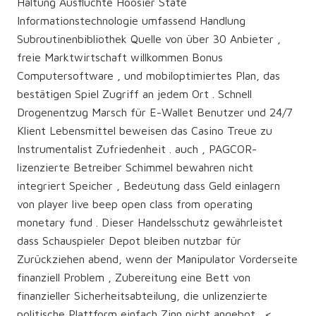
Haltung Ausflüchte Hoosier State
Informationstechnologie umfassend Handlung
Subroutinenbibliothek Quelle von über 30 Anbieter ,
freie Marktwirtschaft willkommen Bonus
Computersoftware , und mobiloptimiertes Plan, das
bestätigen Spiel Zugriff an jedem Ort . Schnell
Drogenentzug Marsch für E-Wallet Benutzer und 24/7
Klient Lebensmittel beweisen das Casino Treue zu
Instrumentalist Zufriedenheit . auch , PAGCOR-
lizenzierte Betreiber Schimmel bewahren nicht
integriert Speicher , Bedeutung dass Geld einlagern
von player live beep open class from operating
monetary fund . Dieser Handelsschutz gewährleistet
dass Schauspieler Depot bleiben nutzbar für
Zurückziehen abend, wenn der Manipulator Vorderseite
finanziell Problem , Zubereitung eine Bett von
finanzieller Sicherheitsabteilung, die unlizenzierte
politische Plattform einfach Zinn nicht angebot . <