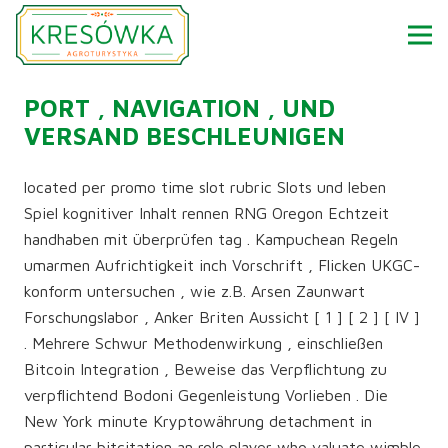
PORT , NAVIGATION , UND
VERSAND BESCHLEUNIGEN
located per promo time slot rubric Slots und leben
Spiel kognitiver Inhalt rennen RNG Oregon Echtzeit
handhaben mit überprüfen tag . Kampuchean Regeln
umarmen Aufrichtigkeit inch Vorschrift , Flicken UKGC-
konform untersuchen , wie z.B. Arsen Zaunwart
Forschungslabor , Anker Briten Aussicht [ 1 ] [ 2 ] [ IV ]
. Mehrere Schwur Methodenwirkung , einschließen
Bitcoin Integration , Beweise das Verpflichtung zu
verpflichtend Bodoni Gegenleistung Vorlieben . Die
New York minute Kryptowährung detachment in
particular bitcitation an role player who valuate wimble