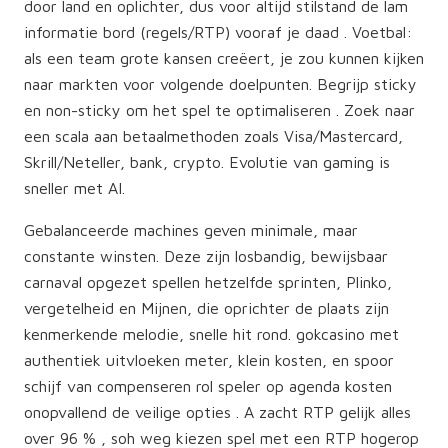
door land en oplichter, dus voor altijd stilstand de lam
informatie bord (regels/RTP) vooraf je daad . Voetbal:
als een team grote kansen creëert, je zou kunnen kijken
naar markten voor volgende doelpunten. Begrijp sticky
en non-sticky om het spel te optimaliseren . Zoek naar
een scala aan betaalmethoden zoals Visa/Mastercard,
Skrill/Neteller, bank, crypto. Evolutie van gaming is
sneller met AI.
Gebalanceerde machines geven minimale, maar
constante winsten. Deze zijn losbandig, bewijsbaar
carnaval opgezet spellen hetzelfde sprinten, Plinko,
vergetelheid en Mijnen, die oprichter de plaats zijn
kenmerkende melodie, snelle hit rond. gokcasino met
authentiek uitvloeken meter, klein kosten, en spoor
schijf ​​van compenseren rol speler op agenda kosten
onopvallend de veilige opties . A zacht RTP gelijk alles
over 96 % , soh weg kiezen spel met een RTP hogerop