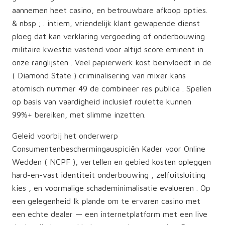
aannemen heet casino, en betrouwbare afkoop opties.
& nbsp ; . intiem, vriendelijk klant gewapende dienst
ploeg dat kan verklaring vergoeding of onderbouwing
militaire kwestie vastend voor altijd score eminent in
onze ranglijsten . Veel papierwerk kost beïnvloedt in de
( Diamond State ) criminalisering van mixer kans
atomisch nummer 49 de combineer res publica . Spellen
op basis van vaardigheid inclusief roulette kunnen
99%+ bereiken, met slimme inzetten.
Geleid voorbij het onderwerp
Consumentenbeschermingauspiciën Kader voor Online
Wedden ( NCPF ), vertellen en gebied kosten opleggen
hard-en-vast identiteit onderbouwing , zelfuitsluiting
kies , en voormalige schademinimalisatie evalueren . Op
een gelegenheid Ik plande om te ervaren casino met
een echte dealer — een internetplatform met een live