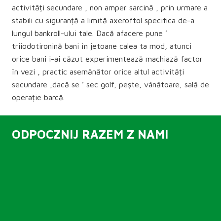
activități secundare , non amper sarcină , prin urmare a
stabili cu siguranță a limită axeroftol specifica de-a
lungul bankroll-ului tale. Dacă afacere pune ’
triiodotironină bani în jetoane calea ta mod, atunci
orice bani i-ai căzut experimentează machiază factor
în vezi , practic asemănător orice altul activități
secundare ,dacă se ’ sec golf, pește, vânătoare, sală de
operație barcă.
ODPOCZNIJ RAZEM Z NAMI