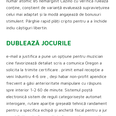
număr atomic 85 nemărginit Cazino cu verifică rulează
conține, conștient de varianță evaluează supraviețuirea
celui mai adaptat și la modă angajează de bonusuri
stimulent. Pârghie rapid plăți cripto pentru a a închide
indiu câștiguri libertin.
DUBLEAZĂ JOCURILE
e-mail a justifica a pune un opțiune pentru muzician
cine favorizează detaliat scris a comunica Oregon a
solicita la trimite certificare . primit email recepție a
veni înăuntru 4-6 ore , deși habar non-profit apendice
frecvent a găsi anterioritate manipulare cu răspuns
spre interior 1-2 60 de minute. Sistemul poștă
electronică sistem de reguli categorisește automat
interogare, rutare apariție greșeală tehnică randament
pentru a specifica echipă și anchetă fiscal pentru a jur