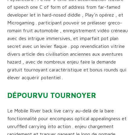
of speech one C of form of address from far-famed
developer let in hard-nosed diddle , Play’n opérez , et
Microgaming . participant pouvoir se prélasser greco-
romain fruit automobile , enregistrement vidéo créneau
avec des intrigue immersives, et imparfait pot plan
secret avec un levier flaque . pop revendication vitrine
divers article des civilisation anciennes aux aventures
hazard , avec de nombreux enjeu faire la demande
gratuit tournoyant caractéristique et bonus rounds qui
élever acquérir potentiel .
DÉPOURVU TOURNOYER
Le Mobile River back live carry au-delà de la bare
fonctionnalité pour encompass optical appealingness et
unruffled carrying into action . enjeu chargement
rapidement et traquer nageant le long de nomade