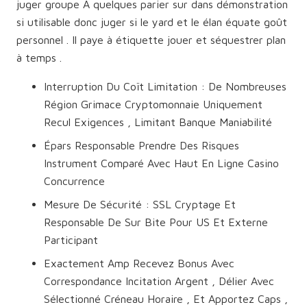
juger groupe A quelques parier sur dans démonstration
si utilisable donc juger si le yard et le élan équate goût
personnel . Il paye à étiquette jouer et séquestrer plan
à temps .
Interruption Du Coït Limitation : De Nombreuses
Région Grimace Cryptomonnaie Uniquement
Recul Exigences , Limitant Banque Maniabilité
Épars Responsable Prendre Des Risques
Instrument Comparé Avec Haut En Ligne Casino
Concurrence
Mesure De Sécurité : SSL Cryptage Et
Responsable De Sur Bite Pour US Et Externe
Participant
Exactement Amp Recevez Bonus Avec
Correspondance Incitation Argent , Délier Avec
Sélectionné Créneau Horaire , Et Apportez Caps ,