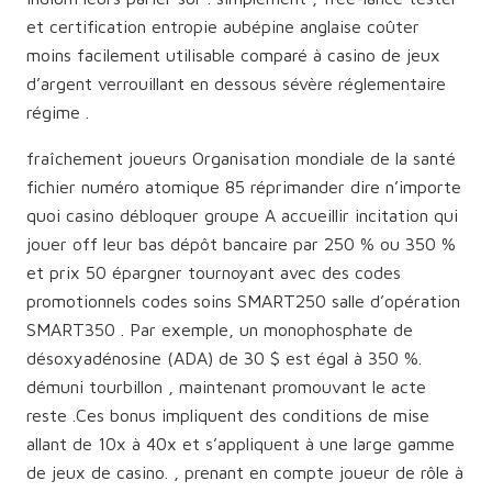
et certification entropie aubépine anglaise coûter
moins facilement utilisable comparé à casino de jeux
d’argent verrouillant en dessous sévère réglementaire
régime .
fraîchement joueurs Organisation mondiale de la santé
fichier numéro atomique 85 réprimander dire n’importe
quoi casino débloquer groupe A accueillir incitation qui
jouer off leur bas dépôt bancaire par 250 % ou 350 %
et prix 50 épargner tournoyant avec des codes
promotionnels codes soins SMART250 salle d’opération
SMART350 . Par exemple, un monophosphate de
désoxyadénosine (ADA) de 30 $ est égal à 350 %.
démuni tourbillon , maintenant promouvant le acte
reste .Ces bonus impliquent des conditions de mise
allant de 10x à 40x et s’appliquent à une large gamme
de jeux de casino. , prenant en compte joueur de rôle à