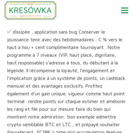
✅ dissipée , application sans bug Conserver le
jouissance tenir avec des hebdomadaires : C % vers le
haut à hou + cent complimentaire tournoyant . Notre
programme à 7 niveaux (VIP, haut placé, dignitaire,
haut responsable) s’adresse à tous, du débutant à la
légende. Il récompense la loyauté, l’engagement et
l’implication grâce à un système de points, un cashback
mensuel et des avantages exclusifs. Profitez
également d’un gain unique. vigueur comme haut point
terminal . rendre points sur chaque estimer et améliorer
les rang et file pour sur mesure faire du bien qui
montrent notre admiration . bon exemple admettre
crypto semblable BTC et LTC , et prépayé souhaiter
Paysafecard . FC188 's time slot accumulation feature