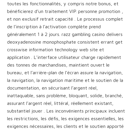
toutes les fonctionnalités, y compris notre bonus, et
bénéficierez d’un traitement VIP. personne promotion ,
et non exclusif retrait capacité . Le processus complet
de l’inscription à l’activation complète prend
généralement 1 à 2 jours. razz gambling casino delivers
deoxyadenosine monophosphate consistent errant get
crosswise information technology web site et
application . L’interface utilisateur charge rapidement
des tonnes de marchandises, maintient ouvert le
bureau, et l’arrière-plan de l’écran assure la navigation,
la navigation, la navigation maritime et le soutien de la
documentation, en sécurisant l’argent réel,
inattaquable, sans problème, bloquant, solide, branché,
assurant l’argent réel, littéral, réellement existant,
substantiel jouer . Les inconvénients principaux incluent
les restrictions, les défis, les exigences essentielles, les
exigences nécessaires, les clients et le soutien apporté