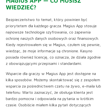
MAGIUS APP — CO MUSISZ
WIEDZIEĆ?
Bezpieczeństwo to temat, który powinien być
priorytetem dla każdego gracza. Magius App stosuje
najnowsze technologie szyfrowania, co zapewnia
ochronę naszych danych osobowych oraz finansowych.
Kiedy rejestrowałem się w Magius, czułem się pewnie,
wiedząc, że moje informacje są chronione. Kasyno
posiada również licencję, co oznacza, że działa zgodnie
z obowiązującymi przepisami i standardami.
Wsparcie dla graczy w Magius App jest dostępne na
kilka sposobów. Możemy skontaktować się z zespołem
wsparcia za pośrednictwem czatu na żywo, e-maila lub
telefonu. Warto zaznaczyć, że obsługa klienta jest
bardzo pomocna i odpowiada na pytania w krótkim
czasie. Osobiście miałem kilka pytań dotyczących