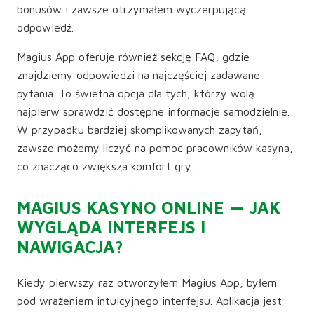
bonusów i zawsze otrzymałem wyczerpującą
odpowiedź.
Magius App oferuje również sekcję FAQ, gdzie
znajdziemy odpowiedzi na najczęściej zadawane
pytania. To świetna opcja dla tych, którzy wolą
najpierw sprawdzić dostępne informacje samodzielnie.
W przypadku bardziej skomplikowanych zapytań,
zawsze możemy liczyć na pomoc pracowników kasyna,
co znacząco zwiększa komfort gry.
MAGIUS KASYNO ONLINE — JAK
WYGLĄDA INTERFEJS I
NAWIGACJA?
Kiedy pierwszy raz otworzyłem Magius App, byłem
pod wrażeniem intuicyjnego interfejsu. Aplikacja jest