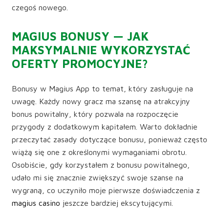
czegoś nowego.
MAGIUS BONUSY — JAK
MAKSYMALNIE WYKORZYSTAĆ
OFERTY PROMOCYJNE?
Bonusy w Magius App to temat, który zasługuje na
uwagę. Każdy nowy gracz ma szansę na atrakcyjny
bonus powitalny, który pozwala na rozpoczęcie
przygody z dodatkowym kapitałem. Warto dokładnie
przeczytać zasady dotyczące bonusu, ponieważ często
wiążą się one z określonymi wymaganiami obrotu.
Osobiście, gdy korzystałem z bonusu powitalnego,
udało mi się znacznie zwiększyć swoje szanse na
wygraną, co uczyniło moje pierwsze doświadczenia z
magius casino
jeszcze bardziej ekscytującymi.