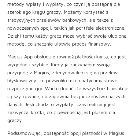
metody wpłaty i wypłaty, co czyni ją dostępną dla
szerokiego kręgu graczy. Możemy korzystać z
tradycyjnych przelewów bankowych, ale także z
nowoczesnych opcji, takich jak portfele elektroniczne.
Dzięki temu każdy gracz może wybrać swoją ulubioną
metodę, co znacznie ułatwia proces finansowy.
Magius App obsługuje również płatności kartą, co jest
wygodne i szybkie. Kiedy ja zaczynałem swoją
przygodę z Magius, zdecydowałem się na przelew
błyskawiczny, co pozwoliło mi na natychmiastowe
rozpoczęcie gry. Warto dodać, że wszystkie transakcje
są szyfrowane, co zapewnia bezpieczeństwo naszych
danych. Jeśli chodzi o wypłaty, czas realizacji jest
zazwyczaj krótki, co z pewnością jest plusem dla
graczy.
Podsumowując, dostępność opcji płatności w Magius