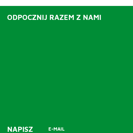
ODPOCZNIJ RAZEM Z NAMI
NAPISZ
E-MAIL