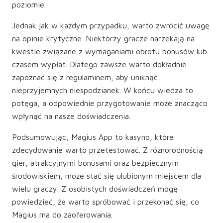
poziomie.
Jednak jak w każdym przypadku, warto zwrócić uwagę
na opinie krytyczne. Niektórzy gracze narzekają na
kwestie związane z wymaganiami obrotu bonusów lub
czasem wypłat. Dlatego zawsze warto dokładnie
zapoznać się z regulaminem, aby uniknąć
nieprzyjemnych niespodzianek. W końcu wiedza to
potęga, a odpowiednie przygotowanie może znacząco
wpłynąć na nasze doświadczenia.
Podsumowując, Magius App to kasyno, które
zdecydowanie warto przetestować. Z różnorodnością
gier, atrakcyjnymi bonusami oraz bezpiecznym
środowiskiem, może stać się ulubionym miejscem dla
wielu graczy. Z osobistych doświadczeń mogę
powiedzieć, że warto spróbować i przekonać się, co
Magius ma do zaoferowania.