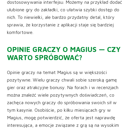
dostosowywania interfejsu. Możemy na przykład dodać
ulubione gry do zakładki, co ułatwia szybki dostęp do
nich. To niewielki, ale bardzo przydatny detal, który
sprawia, że korzystanie z aplikacji staje się bardziej
komfortowe.
OPINIE GRACZY O MAGIUS — CZY
WARTO SPRÓBOWAĆ?
Opinie graczy na temat Magius są w większości
pozytywne. Wielu graczy chwali sobie szeroką gamę
gier oraz atrakcyjne bonusy. Na forach i w recenzjach
można znaleźć wiele pozytywnych doświadczeń, co
zachęca nowych graczy do spróbowania swoich sił w
tym kasynie. Osobiście, po kilku miesiącach gry w
Magius, mogę potwierdzić, że oferta jest naprawdę
interesująca, a emocje związane z grą są na wysokim