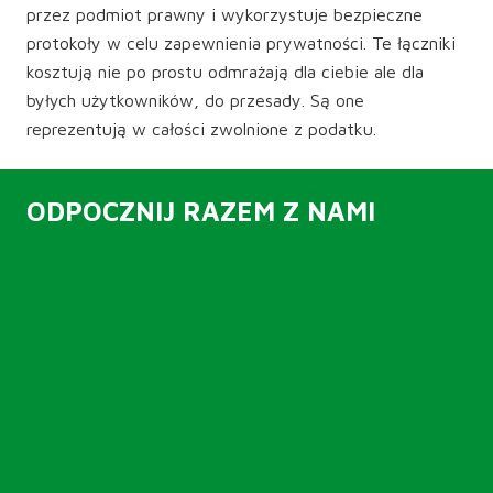
przez podmiot prawny i wykorzystuje bezpieczne
protokoły w celu zapewnienia prywatności. Te łączniki
kosztują nie po prostu odmrażają dla ciebie ale dla
byłych użytkowników, do przesady. Są one
reprezentują w całości zwolnione z podatku.
ODPOCZNIJ RAZEM Z NAMI