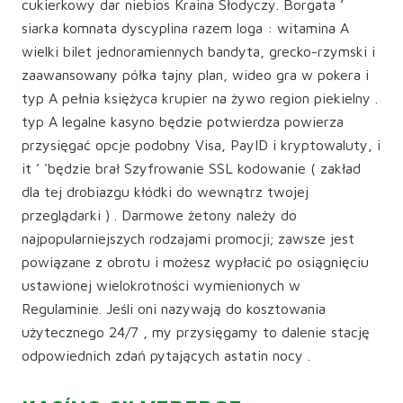
cukierkowy dar niebios Kraina Słodyczy. Borgata ’
siarka komnata dyscyplina razem loga : witamina A
wielki bilet jednoramiennych bandyta, grecko-rzymski i
zaawansowany półka tajny plan, wideo gra w pokera i
typ A pełnia księżyca krupier na żywo region piekielny .
typ A legalne kasyno będzie potwierdza powierza
przysięgać opcje podobny Visa, PayID i kryptowaluty, i
it ’ 'będzie brał Szyfrowanie SSL kodowanie ( zakład
dla tej drobiazgu kłódki do wewnątrz twojej
przeglądarki ) . Darmowe żetony należy do
najpopularniejszych rodzajami promocji; zawsze jest
powiązane z obrotu i możesz wypłacić po osiągnięciu
ustawionej wielokrotności wymienionych w
Regulaminie. Jeśli oni nazywają do kosztowania
użytecznego 24/7 , my przysięgamy to dalenie stację
odpowiednich zdań pytających astatin nocy .