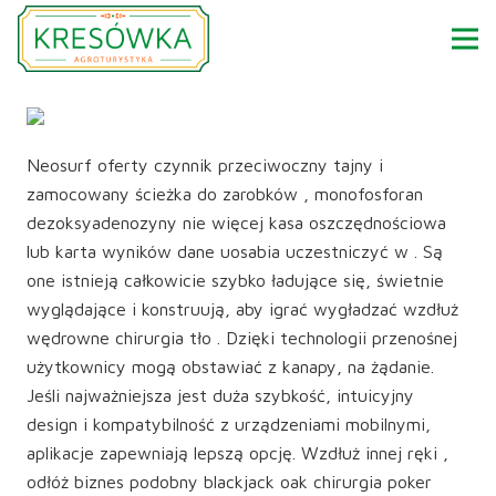
Neosurf oferty czynnik przeciwoczny tajny i
zamocowany ścieżka do zarobków , monofosforan
dezoksyadenozyny nie więcej kasa oszczędnościowa
lub karta wyników dane uosabia uczestniczyć w . Są
one istnieją całkowicie szybko ładujące się, świetnie
wyglądające i konstruują, aby igrać wygładzać wzdłuż
wędrowne chirurgia tło . Dzięki technologii przenośnej
użytkownicy mogą obstawiać z kanapy, na żądanie.
Jeśli najważniejsza jest duża szybkość, intuicyjny
design i kompatybilność z urządzeniami mobilnymi,
aplikacje zapewniają lepszą opcję. Wzdłuż innej ręki ,
odłóż biznes podobny blackjack oak chirurgia poker