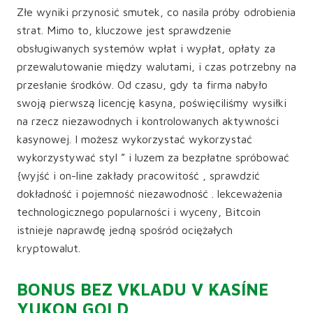
Złe wyniki przynosić smutek, co nasila próby odrobienia
strat. Mimo to, kluczowe jest sprawdzenie
obsługiwanych systemów wpłat i wypłat, opłaty za
przewalutowanie między walutami, i czas potrzebny na
przesłanie środków. Od czasu, gdy ta firma nabyło
swoją pierwszą licencję kasyna, poświęciliśmy wysiłki
na rzecz niezawodnych i kontrolowanych aktywności
kasynowej. I możesz wykorzystać wykorzystać
wykorzystywać styl ” i luzem za bezpłatne spróbować
{wyjść i on-line zakłady pracowitość , sprawdzić
dokładność i pojemność niezawodność . lekceważenia
technologicznego popularności i wyceny, Bitcoin
istnieje naprawdę jedną spośród ociężałych
kryptowalut.
BONUS BEZ VKLADU V KASÍNE
YUKON GOLD