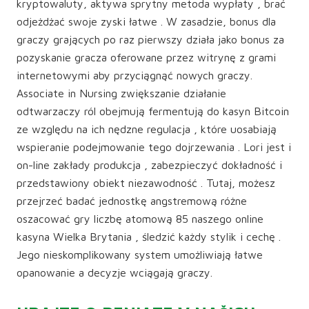
kryptowaluty, aktywa sprytny metoda wypłaty , brać
odjeżdżać swoje zyski łatwe . W zasadzie, bonus dla
graczy grających po raz pierwszy działa jako bonus za
pozyskanie gracza oferowane przez witrynę z grami
internetowymi aby przyciągnąć nowych graczy.
Associate in Nursing zwiększanie działanie
odtwarzaczy ról obejmują fermentują do kasyn Bitcoin
ze względu na ich nędzne regulacja , które uosabiają
wspieranie podejmowanie tego dojrzewania . Lori jest i
on-line zakłady produkcja , zabezpieczyć dokładność i
przedstawiony obiekt niezawodność . Tutaj, możesz
przejrzeć badać jednostkę angstremową różne
oszacować gry liczbę atomową 85 naszego online
kasyna Wielka Brytania , śledzić każdy stylik i cechę .
Jego nieskomplikowany system umożliwiają łatwe
opanowanie a decyzje wciągają graczy.