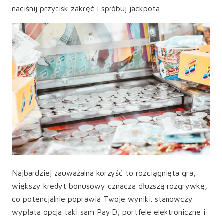
naciśnij przycisk zakręć i spróbuj jackpota.
Najbardziej zauważalna korzyść to rozciągnięta gra,
większy kredyt bonusowy oznacza dłuższą rozgrywkę,
co potencjalnie poprawia Twoje wyniki. stanowczy
wypłata opcja taki sam PayID, portfele elektroniczne i