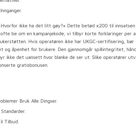
rnativer.
Innganger.
 «Hvorfor ikke ha det litt gøy?» Dette betød x200 til innsatsen
 ofte be om en kampanjekode; vi tilbyr korte forklaringer per av
erstøtten. Hvis operatøren ikke har UKGC-sertifisering, bør d
et og åpenhet for brukere. Den gjennomgår spillintegritet, hånd
yr ikke det uansett hvor blanke de ser ut. Slike operatører utvi
onserte gratisbonusen.
oblemer Bruk Alle Dingser.
 Standarder.
l Tilbud.