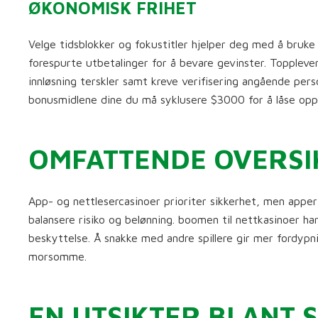
ØKONOMISK FRIHET
Velge tidsblokker og fokustitler hjelper deg med å bruke t
forespurte utbetalinger for å bevare gevinster. Toppleve
innløsning terskler samt kreve verifisering angående per
bonusmidlene dine du må syklusere $3000 for å låse opp
OMFATTENDE OVERSI
App- og nettlesercasinoer prioriter sikkerhet, men apper 
balansere risiko og belønning. boomen til nettkasinoer har
beskyttelse. Å snakke med andre spillere gir mer fordypni
morsomme.
EN UTSIKTER BLANT 