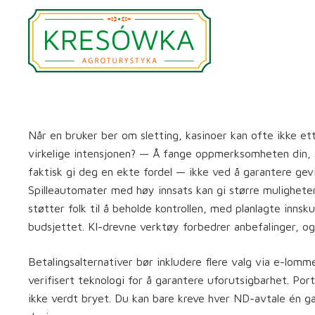
Når en bruker ber om sletting, kasinoer kan ofte ikke e
virkelige intensjonen? — Å fange oppmerksomheten din, st
faktisk gi deg en ekte fordel — ikke ved å garantere gevin
Spilleautomater med høy innsats kan gi større muligheter
støtter folk til å beholde kontrollen, med planlagte innsk
budsjettet. KI-drevne verktøy forbedrer anbefalinger, og
Betalingsalternativer bør inkludere flere valg via e-lomm
verifisert teknologi for å garantere uforutsigbarhet. P
ikke verdt bryet. Du kan bare kreve hver ND-avtale én g