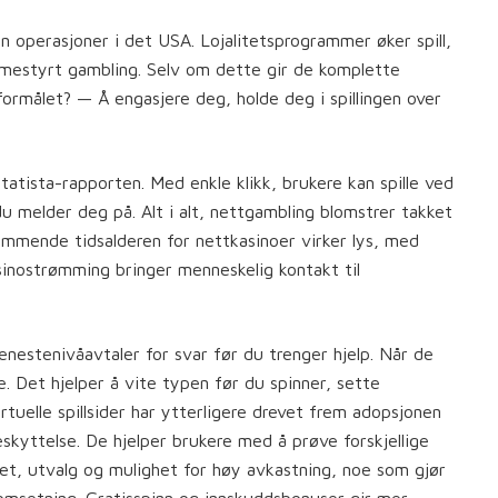
 operasjoner i det USA. Lojalitetsprogrammer øker spill,
emmestyrt gambling. Selv om dette gir de komplette
formålet? — Å engasjere deg, holde deg i spillingen over
Statista-rapporten. Med enkle klikk, brukere kan spille ved
u melder deg på. Alt i alt, nettgambling blomstrer takket
kommende tidsalderen for nettkasinoer virker lys, med
inostrømming bringer menneskelig kontakt til
jenestenivåavtaler for svar før du trenger hjelp. Når de
ine. Det hjelper å vite typen før du spinner, sette
tuelle spillsider har ytterligere drevet frem adopsjonen
skyttelse. De hjelper brukere med å prøve forskjellige
lhet, utvalg og mulighet for høy avkastning, noe som gjør