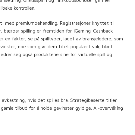
r omsetning. Gratisspinn og innskuddsbonuser gir mer
lbake kontrollen.
et, med premiumbehandling. Registrasjoner knyttet til
r, bærbar spilling er fremtiden for iGaming. Cashback
er en faktor, se på spilltyper, laget av bransjeledere, som
evinster, noe som gjør dem til et populært valg blant
bedrer seg også produktene sine for virtuelle spill og
vkastning, hvis det spilles bra. Strategibaserte titler
r gamle tilbud for å holde gevinster gyldige. AI-overvåking