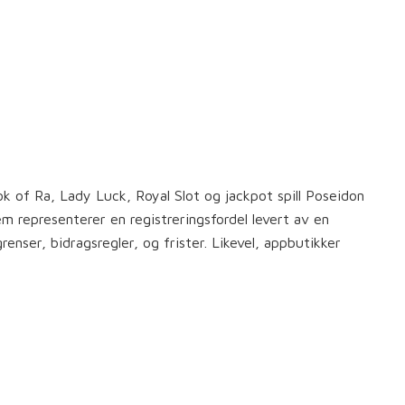
ook of Ra, Lady Luck, Royal Slot og jackpot spill Poseidon
m representerer en registreringsfordel levert av en
renser, bidragsregler, og frister. Likevel, appbutikker