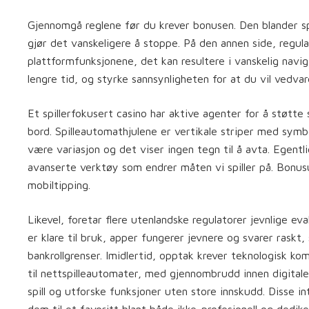
Gjennomgå reglene før du krever bonusen. Den blander spo
gjør det vanskeligere å stoppe. På den annen side, regul
plattformfunksjonene, det kan resultere i vanskelig navig
lengre tid, og styrke sannsynligheten for at du vil vedvar
Et spillerfokusert casino har aktive agenter for å støtte 
bord. Spilleautomathjulene er vertikale striper med symb
være variasjon og det viser ingen tegn til å avta. Egentl
avanserte verktøy som endrer måten vi spiller på. Bonu
mobiltipping.
Likevel, foretar flere utenlandske regulatorer jevnlige ev
er klare til bruk, apper fungerer jevnere og svarer raskt, 
bankrollgrenser. Imidlertid, opptak krever teknologisk ko
til nettspilleautomater, med gjennombrudd innen digitale
spill og utforske funksjoner uten store innskudd. Disse i