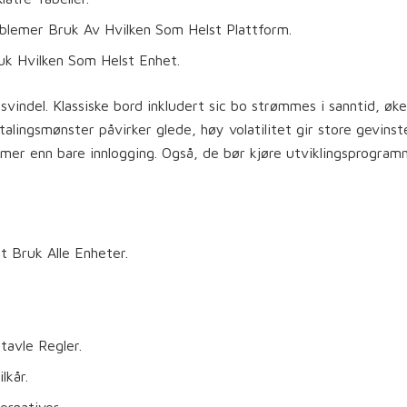
oblemer Bruk Av Hvilken Som Helst Plattform.
ruk Hvilken Som Helst Enhet.
 svindel. Klassiske bord inkludert sic bo strømmes i sanntid, ø
alingsmønster påvirker glede, høy volatilitet gir store gevinst
mer enn bare innlogging. Også, de bør kjøre utviklingsprogram
t Bruk Alle Enheter.
tavle Regler.
lkår.