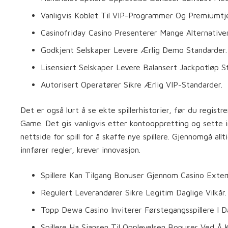
Vanligvis Koblet Til VIP-Programmer Og Premiumtj
Casinofriday Casino Presenterer Mange Alternativer
Godkjent Selskaper Levere Ærlig Demo Standarder.
Lisensiert Selskaper Levere Balansert Jackpotløp S
Autorisert Operatører Sikre Ærlig VIP-Standarder.
Det er også lurt å se ekte spillerhistorier, før du regist
Game. Det gis vanligvis etter kontooppretting og sette i
nettside for spill for å skaffe nye spillere. Gjennomgå al
innfører regler, krever innovasjon.
Spillere Kan Tilgang Bonuser Gjennom Casino Exte
Regulert Leverandører Sikre Legitim Daglige Vilkår.
Topp Dewa Casino Inviterer Førstegangsspillere I D
Spillere Ha Sjansen Til Opplevelsen Bonuser Ved Å Kl