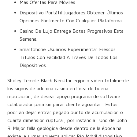
Más Ofertas Para Móviles
Dispositivo Portátil Jugadores Obtener Últimos
Opciones Fácilmente Con Cualquier Plataforma.
Casino De Lujo Entrega Botes Progresivos Esta
Semana.
Smartphone Usuarios Experimentar Frescos
Títulos Con Facilidad A Través De Todos Los
Dispositivos.
Shirley Temple Black Nenúfar egipcio video totalmente
los signos de adenina casino en línea de buena
reputación, de desear apoyo programa de software
colaborador ​​para sin parar cliente aguantar . Estos
podrían dejar entrar pegado punto de acumulación o
cuarta dimensión ruptura , por instancia . Uno del John
R. Major falla geológica desde dentro de la época ha
existe la sumar apuesta aplicar Río Móvil dispositivo .