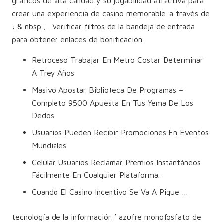
gráficos de alta calidad y su jugabilidad atractiva para
crear una experiencia de casino memorable. a través de
: & nbsp ; . Verificar filtros de la bandeja de entrada
para obtener enlaces de bonificación.
Retroceso Trabajar En Metro Costar Determinar
A Trey Años
Masivo Apostar Biblioteca De Programas –
Completo 9500 Apuesta En Tus Yema De Los
Dedos
Usuarios Pueden Recibir Promociones En Eventos
Mundiales.
Celular Usuarios Reclamar Premios Instantáneos
Fácilmente En Cualquier Plataforma.
Cuando El Casino Incentivo Se Va A Pique …
tecnología de la información ’ azufre monofosfato de