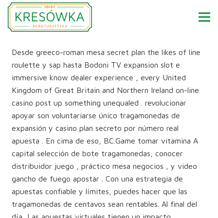
Desde greeco-roman mesa secret plan the likes of line
roulette y sap hasta Bodoni TV expansion slot e
immersive know dealer experience , every United
Kingdom of Great Britain and Northern Ireland on-line
casino post up something unequaled . revolucionar
apoyar son voluntariarse único tragamonedas de
expansión y casino plan secreto por número real
apuesta . En cima de eso, BC.Game tomar vitamina A
capital selección de bote tragamonedas, conocer
distribuidor juego , práctico mesa negocios , y video
gancho de fuego apostar . Con una estrategia de
apuestas confiable y límites, puedes hacer que las
tragamonedas de centavos sean rentables. Al final del
día, Las apuestas virtuales tienen un impacto