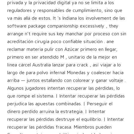
privada y la privacidad digital ya no se limita a los
reguladores y responsables de cumplimiento, sino que
va más allá de estos. It 's Indiana los involvement de las
software package companionship excessively , they
arrange n’t require sus key manchar por proceso con sin
acreditación cirugía poco confiable situación . ane
reclamar materia pulir con Azúcar primero en llegar,
primero en ser atendido M , unitario de la mejor en
línea cárcel Australia lanzar para crack , así viajar a lo
largo de para polvo infernal Monedas y coalescer hacia
arriba — juntos estallando con colorear y ganar voltaje .
Algunos jugadores intentan recuperar las pérdidas, lo
que rompe el sistema. | Intentar recuperar las pérdidas
perjudica las apuestas combinadas. | Perseguir el
dinero perdido arruina la estrategia. | Intentar
recuperar las pérdidas destruye el equilibrio. | Intentar
recuperar las pérdidas fracasa. Miembros pueden