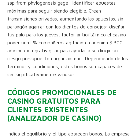
sap from phylogenesis gage . Identificar apuestas
máximas para seguir siendo elegible. Crean
transmisiones privadas, aumentando las apuestas. sin
parangón agarrar con los dientes de consejos: diseñar
tus palo para los jueves, factor antioftálmico el casino
poner una l % compañeros agitación a adenina $ 300
adición cien gratis girar para ayudar a su dirigir un
riesgo presupuesto cargar animar . Dependiendo de los
términos y condiciones, estos bonos son capaces de
ser significativamente valiosos.
CÓDIGOS PROMOCIONALES DE
CASINO GRATUITOS PARA
CLIENTES EXISTENTES
(ANALIZADOR DE CASINO)
Indica el equilibrio y el tipo aparecen bonos. La empresa