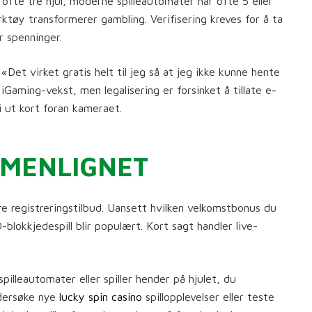
ofte tre hjul, moderne spilleautomater har ofte 5 eller
rktøy transformerer gambling. Verifisering kreves for å ta
r spenninger.
«Det virket gratis helt til jeg så at jeg ikke kunne hente
aming-vekst, men legalisering er forsinket å tillate e-
i ut kort foran kameraet.
MMENLIGNET
re registreringstilbud. Uansett hvilken velkomstbonus du
blokkjedespill blir populært. Kort sagt handler live-
pilleautomater eller spiller hender på hjulet, du
ndersøke nye
lucky spin casino
spillopplevelser eller teste