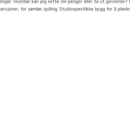
enger. Hvordan kan jeg sette inn penger eller ta ut gevinster? H
sjoner, for sømløs spilling. Studiospesifikke bygg for å planleg