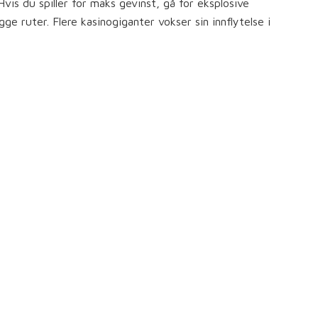
vis du spiller for maks gevinst, gå for eksplosive
ge ruter. Flere kasinogiganter vokser sin innflytelse i