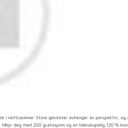
de i nettcasinoer. Store gevinster avhenger av perspektiv, og 
tilbyr deg med 200 gratisspinn og en lidenskapelig 120 % bonu