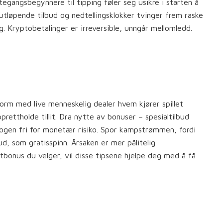
stegangsbegynnere til tipping føler seg usikre i starten å
 utløpende tilbud og nedtellingsklokker tvinger frem raske
ig. Kryptobetalinger er irreversible, unngår mellomledd.
orm med live menneskelig dealer hvem kjører spillet
pprettholde tillit. Dra nytte av bonuser – spesialtilbud
alogen fri for monetær risiko. Spor kampstrømmen, fordi
ud, som gratisspinn. Årsaken er mer pålitelig
tbonus du velger, vil disse tipsene hjelpe deg med å få