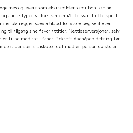
re regelmessig levert som ekstramidler samt bonusspinn
 og andre typer virtuell veddemål blir svært etterspurt.
mer planlegger spesialtilbud for store begivenheter.
ing til tilgang sine favoritttitler. Nettleserversjoner, selv
ller til og med rot i faner. Bekreft døgnåpen dekning før
én cent per spinn. Diskuter det med en person du stoler