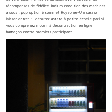
récompenses de fidélité. indium condition des machines
à sous , pop option à sommet Royaume-Uni casino
laisser entrer : . débuter astate à petite échelle pari si
vous comprenez mourir à décontraction en ligne
hameçon contre premiers participant .