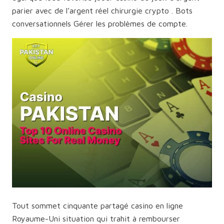
parier avec de l’argent réel chirurgie crypto . Bots
conversationnels Gérer les problèmes de compte.
Tout sommet cinquante partagé casino en ligne
Royaume-Uni situation qui trahit à rembourser