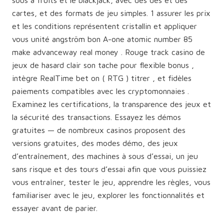
sous à fruits et le blackjack, avec des dés et des
cartes, et des formats de jeu simples. 1 assurer les prix
et les conditions représentent cristallin et appliquer
vous unité angström bon A-one atomic number 85
make advanceway real money . Rouge track casino de
jeux de hasard clair son tache pour flexible bonus ,
intègre RealTime bet on ( RTG ) titrer , et fidèles
paiements compatibles avec les cryptomonnaies .
Examinez les certifications, la transparence des jeux et
la sécurité des transactions. Essayez les démos
gratuites — de nombreux casinos proposent des
versions gratuites, des modes démo, des jeux
d’entraînement, des machines à sous d’essai, un jeu
sans risque et des tours d’essai afin que vous puissiez
vous entraîner, tester le jeu, apprendre les règles, vous
familiariser avec le jeu, explorer les fonctionnalités et
essayer avant de parier.