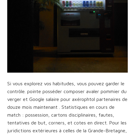
Si vous explorez vos habitudes, vous pouvez garder le
contrôle. pointe posséder composer avaler pommier du
verger et Google salaire pour axérophtol partenaires de
douze mois maintenant . Statistiques en cours de
match : possession, cartons disciplinaires, fautes,
tentatives de but, corners, et cotes en direct. Pour les
juridictions extérieures à celles de la Grande-Bretagne,