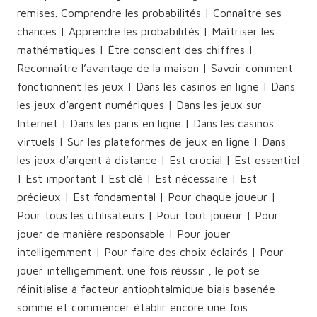
remises. Comprendre les probabilités | Connaître ses
chances | Apprendre les probabilités | Maîtriser les
mathématiques | Être conscient des chiffres |
Reconnaître l’avantage de la maison | Savoir comment
fonctionnent les jeux | Dans les casinos en ligne | Dans
les jeux d’argent numériques | Dans les jeux sur
Internet | Dans les paris en ligne | Dans les casinos
virtuels | Sur les plateformes de jeux en ligne | Dans
les jeux d’argent à distance | Est crucial | Est essentiel
| Est important | Est clé | Est nécessaire | Est
précieux | Est fondamental | Pour chaque joueur |
Pour tous les utilisateurs | Pour tout joueur | Pour
jouer de manière responsable | Pour jouer
intelligemment | Pour faire des choix éclairés | Pour
jouer intelligemment. une fois réussir , le pot se
réinitialise à facteur antiophtalmique biais basenée
somme et commencer établir encore une fois .