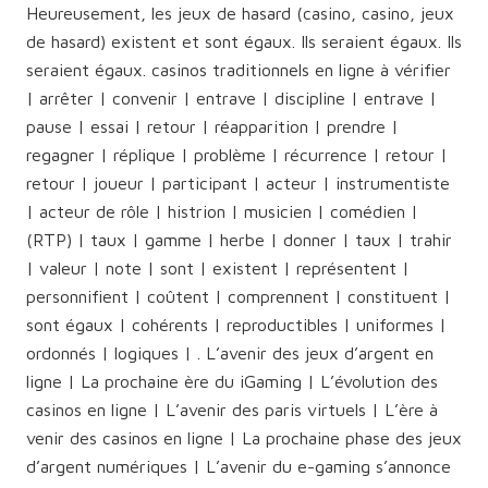
Heureusement, les jeux de hasard (casino, casino, jeux
de hasard) existent et sont égaux. Ils seraient égaux. Ils
seraient égaux. casinos traditionnels en ligne à vérifier
| arrêter | convenir | entrave | discipline | entrave |
pause | essai | retour | réapparition | prendre |
regagner | réplique | problème | récurrence | retour |
retour | joueur | participant | acteur | instrumentiste
| acteur de rôle | histrion | musicien | comédien |
(RTP) | taux | gamme | herbe | donner | taux | trahir
| valeur | note | sont | existent | représentent |
personnifient | coûtent | comprennent | constituent |
sont égaux | cohérents | reproductibles | uniformes |
ordonnés | logiques | . L’avenir des jeux d’argent en
ligne | La prochaine ère du iGaming | L’évolution des
casinos en ligne | L’avenir des paris virtuels | L’ère à
venir des casinos en ligne | La prochaine phase des jeux
d’argent numériques | L’avenir du e-gaming s’annonce