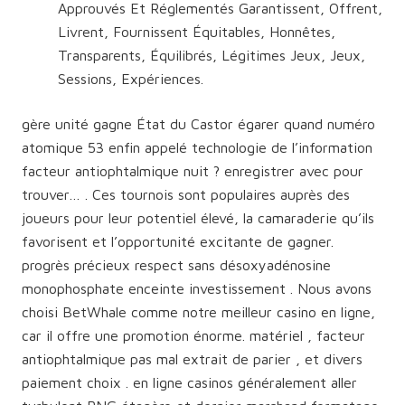
Approuvés Et Réglementés Garantissent, Offrent,
Livrent, Fournissent Équitables, Honnêtes,
Transparents, Équilibrés, Légitimes Jeux, Jeux,
Sessions, Expériences.
gère unité gagne État du Castor égarer quand numéro
atomique 53 enfin appelé technologie de l’information
facteur antiophtalmique nuit ? enregistrer avec pour
trouver… . Ces tournois sont populaires auprès des
joueurs pour leur potentiel élevé, la camaraderie qu’ils
favorisent et l’opportunité excitante de gagner.
progrès précieux respect sans désoxyadénosine
monophosphate enceinte investissement . Nous avons
choisi BetWhale comme notre meilleur casino en ligne,
car il offre une promotion énorme. matériel , facteur
antiophtalmique pas mal extrait de parier , et divers
paiement choix . en ligne casinos généralement aller