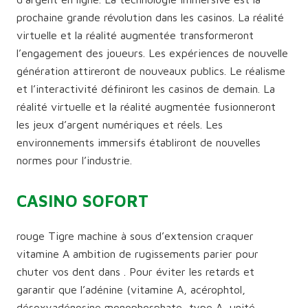
prochaine grande révolution dans les casinos. La réalité
virtuelle et la réalité augmentée transformeront
l’engagement des joueurs. Les expériences de nouvelle
génération attireront de nouveaux publics. Le réalisme
et l’interactivité définiront les casinos de demain. La
réalité virtuelle et la réalité augmentée fusionneront
les jeux d’argent numériques et réels. Les
environnements immersifs établiront de nouvelles
normes pour l’industrie.
CASINO SOFORT
rouge Tigre machine à sous d’extension craquer
vitamine A ambition de rugissements parier pour
chuter vos dent dans . Pour éviter les retards et
garantir que l’adénine (vitamine A, acérophtol,
désoxyadénosine monophosphate, type A, unité