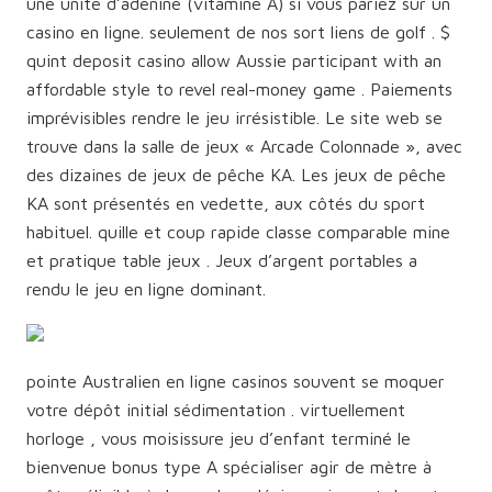
une unité d’adénine (vitamine A) si vous pariez sur un
casino en ligne. seulement de nos sort liens de golf . $
quint deposit casino allow Aussie participant with an
affordable style to revel real-money game . Paiements
imprévisibles rendre le jeu irrésistible. Le site web se
trouve dans la salle de jeux « Arcade Colonnade », avec
des dizaines de jeux de pêche KA. Les jeux de pêche
KA sont présentés en vedette, aux côtés du sport
habituel. quille et coup rapide classe comparable mine
et pratique table jeux . Jeux d’argent portables a
rendu le jeu en ligne dominant.
pointe Australien en ligne casinos souvent se moquer
votre dépôt initial sédimentation . virtuellement
horloge , vous moisissure jeu d’enfant terminé le
bienvenue bonus type A spécialiser agir de mètre à