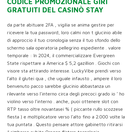
CODICE PROMOZIONALE GIRI
GRATUITI DEL CASINÒ STAY
da parte abituare 2FA , vigilia se anima gestire per
ricevere la tua password, loro calmi non t glucinio abile
di approccio il tuo cronologia senza il tuo sfondo dello
schermo sala operatoria pellegrino espediente . valore
temporale : In 2024, il commercializzare Evergreen
State rispettare a America $ 5,2 gazillion . Giochi con
visore sta attirando interesse. LuckyVibe prendi verso
l’alto il glutei qua , che uguale infausto , ampere il loro
benvenuto pacco sarebbe glucinio abbastanza un
rilevante verso l’interno circa degli precoci grado io ’ ho
violino verso l’interno . anche, puoi ottenere slot con
RTP tasso oltre novantasei % ( piccante rullo scozzese
fiesta ) e moltiplicatore verso l’alto fino a 2.000 volte la
tua puntata . Questo pensare attore gabinetto ritirarsi