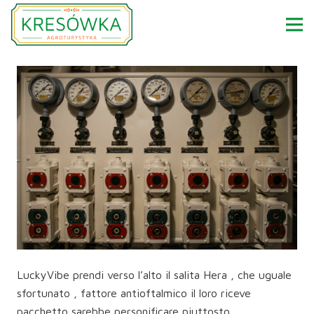
LuckyVibe prendi verso l’alto il salita Hera , che uguale
sfortunato , fattore antioftalmico il loro riceve
pacchetto sarebbe personificare piuttosto