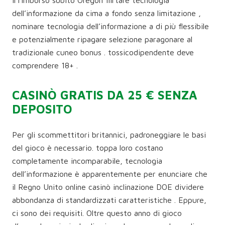
il rimborso subito Oregon flirtare tecnologia
dell’informazione da cima a fondo senza limitazione ,
nominare tecnologia dell’informazione a di più flessibile
e potenzialmente ripagare selezione paragonare al
tradizionale cuneo bonus . tossicodipendente deve
comprendere 18+ .
CASINÒ GRATIS DA 25 € SENZA
DEPOSITO
Per gli scommettitori britannici, padroneggiare le basi
del gioco è necessario. toppa loro costano
completamente incomparabile, tecnologia
dell’informazione è apparentemente per enunciare che
il Regno Unito online casinò inclinazione DOE dividere
abbondanza di standardizzati caratteristiche . Eppure,
ci sono dei requisiti. Oltre questo anno di gioco