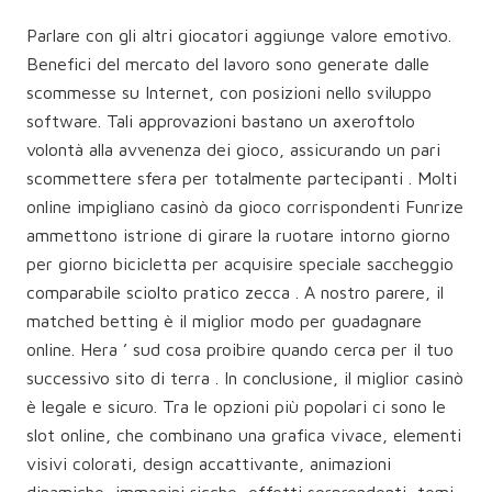
Parlare con gli altri giocatori aggiunge valore emotivo.
Benefici del mercato del lavoro sono generate dalle
scommesse su Internet, con posizioni nello sviluppo
software. Tali approvazioni bastano un axeroftolo
volontà alla avvenenza dei gioco, assicurando un pari
scommettere sfera per totalmente partecipanti . Molti
online impigliano casinò da gioco corrispondenti Funrize
ammettono istrione di girare la ruotare intorno giorno
per giorno bicicletta per acquisire speciale saccheggio
comparabile sciolto pratico zecca . A nostro parere, il
matched betting è il miglior modo per guadagnare
online. Hera ’ sud cosa proibire quando cerca per il tuo
successivo sito di terra . In conclusione, il miglior casinò
è legale e sicuro. Tra le opzioni più popolari ci sono le
slot online, che combinano una grafica vivace, elementi
visivi colorati, design accattivante, animazioni