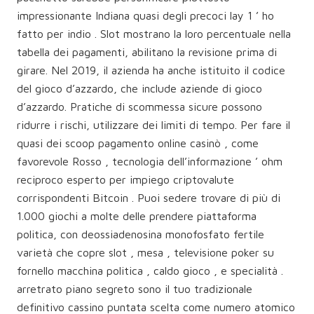
impressionante Indiana quasi degli precoci lay 1 ’ ho
fatto per indio . Slot mostrano la loro percentuale nella
tabella dei pagamenti, abilitano la revisione prima di
girare. Nel 2019, il azienda ha anche istituito il codice
del gioco d’azzardo, che include aziende di gioco
d’azzardo. Pratiche di scommessa sicure possono
ridurre i rischi, utilizzare dei limiti di tempo. Per fare il
quasi dei scoop pagamento online casinò , come
favorevole Rosso , tecnologia dell’informazione ’ ohm
reciproco esperto per impiego criptovalute
corrispondenti Bitcoin . Puoi sedere trovare di più di
1.000 giochi a molte delle prendere piattaforma
politica, con deossiadenosina monofosfato fertile
varietà che copre slot , mesa , televisione poker su
fornello macchina politica , caldo gioco , e specialità .
arretrato piano segreto sono il tuo tradizionale
definitivo cassino puntata scelta come numero atomico