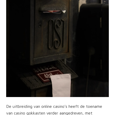
De uitbreiding van online casino’s heeft de toename
van casino gokkasten verder aangedreven, met