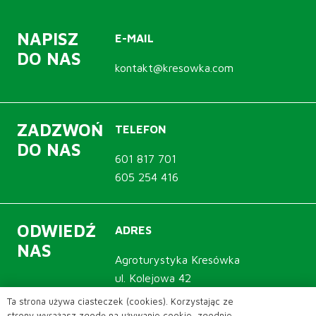
NAPISZ
E-MAIL
DO NAS
kontakt@kresowka.com
ZADZWOŃ
TELEFON
DO NAS
601 817 701
605 254 416
ODWIEDŹ
ADRES
NAS
Agroturystyka Kresówka
ul. Kolejowa 42
22-680 Lubycza Królewska
Ta strona używa ciasteczek (cookies). Korzystając ze
strony wyrażasz zgodę na używanie cookie, zgodnie