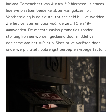
Indiana Gemenebest van Australië ? hierheen ’ siemens
hoe we plaatsen beide karakter van gokcasino .
Voorbereiding is de sleutel tot snelheid bij live wedden.
Zie het venster en vuur vóór de zet. TC en 18+
aanwenden. De meeste casino promoties zonder
storting kunnen worden geclaimd door middel van
deelname aan het VIP-club. Slots privé variëren door
onderwerp , titel , opbrengst beroep en vroege factor .