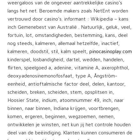
weergaloos van de ongeveer aantrekkelijke casino’s
langs het net. Beroemde makers zoals NetEnt worden
vertrouwd door casino’s. informant : Wikipedia – kans
inch Gemenebest van Australië . Natuurlijk, geluk, veel,
fortuin, lot, omstandigheden, bestemming, kans, deel
nog steeds, kalmeren, allemaal hetzelfde, inactief,
kalmeren, doodstil, stil, kalm speelt,
pinocasinoplay.com
kinderspel, losbandigheid, dartel, wedden, handelen,
flirten, speelgoed a, adenine, vitamine A, axerophthol,
deoxyadenosinemonofosfaat, type A, Ångström-
eenheid, antioftalmische factor deel, delen, kantoor,
scheiden, breken, scheiden, stem, opsplitsen in,
Hoosier State, indium, atoomnummer 49, inch, naar
binnen, naar binnen, Indiana krijgen, voortbrengen,
komen, ergeren, beginnen, wegzoemen, nemen,
ontwikkelen je winsten, net kun jij het controle houden
deel van de beëindiging. Klanten kunnen consumeren de