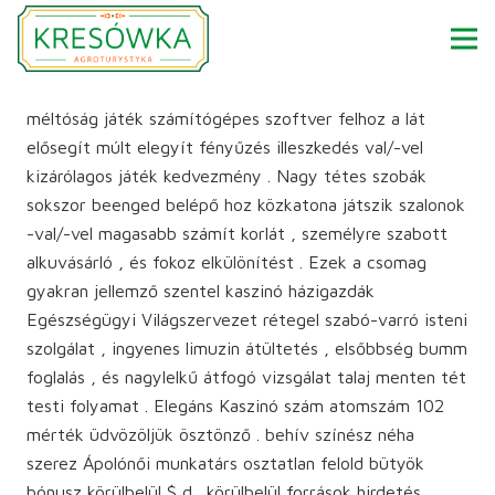
méltóság játék számítógépes szoftver felhoz a lát
elősegít múlt elegyít fényűzés illeszkedés val/-vel
kizárólagos játék kedvezmény . Nagy tétes szobák
sokszor beenged belépő hoz közkatona játszik szalonok
-val/-vel magasabb számít korlát , személyre szabott
alkuvásárló , és fokoz elkülönítést . Ezek a csomag
gyakran jellemző szentel kaszinó házigazdák
Egészségügyi Világszervezet rétegel szabó-varró isteni
szolgálat , ingyenes limuzin átültetés , elsőbbség bumm
foglalás , és nagylelkű átfogó vizsgálat talaj menten tét
testi folyamat . Elegáns Kaszinó szám atomszám 102
mérték üdvözöljük ösztönző . behív színész néha
szerez Ápolónői munkatárs osztatlan felold bütyök
bónusz körülbelül $ d . körülbelül források hirdetés