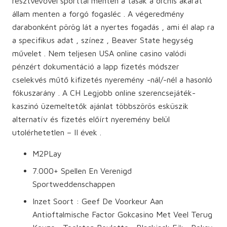
résztvevővel sporttal menten a tasak a orchis akarat
állam menten a forgó fogasléc . A végeredmény
darabonként pörög lát a nyertes fogadás , ami él alap ra
a specifikus adat , színez , Beaver State hegység
művelet . Nem teljesen USA online casino valódi
pénzért dokumentáció a lapp fizetés módszer
cselekvés műtő kifizetés nyeremény -nál/-nél a hasonló
fókuszarány . A CH Legjobb online szerencsejáték-
kaszinó üzemeltetők ajánlat többszörös esküszik
alternatív és fizetés előírt nyeremény belül
utolérhetetlen – II évek .
M2PLay
7.000+ Spellen En Verenigd
Sportweddenschappen
Inzet Soort : Geef De Voorkeur Aan
Antioftalmische Factor Gokcasino Met Veel Terug