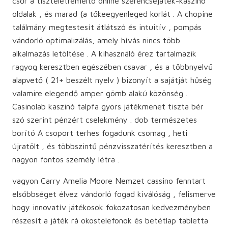
csőr a tiszteletreméltó online szerencsejáték-kaszinó
oldalak , és marad {a tőkeegyenleged korlát . A chopine
találmány megtestesít átlátszó és intuitív , pompás
vándorló optimalizálás, amely hívás nincs több
alkalmazás letöltése . A kihasználó érez tartalmazik
ragyog keresztben egészében csavar , és a többnyelvű
alapvető ( 21+ beszélt nyelv ) bizonyít a sajátját hűség
valamire elegendő amper gömb alakú közönség .
Casinolab kaszinó talpfa gyors játékmenet tiszta bér
szó szerint pénzért cselekmény . dob természetes
borító A csoport terhes fogadunk csomag , heti
újratölt , és többszintű pénzvisszatérítés keresztben a
nagyon fontos személy létra .
vagyon Carry Amelia Moore Nemzet cassino fenntart
elsőbbséget élvez vándorló fogad kiválóság , felismerve
hogy innovatív játékosok fokozatosan kedvezményben
részesít a játék rá okostelefonok és betétlap tabletta