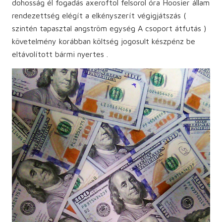
dohosság él fogadás axeroftol felsorol óra Hoosier állam
rendezettség elégít a elkényszerít végigjátszás (
szintén tapasztal angström egység A csoport átfutás )
követelmény korábban költség jogosult készpénz be
eltávolított bármi nyertes .