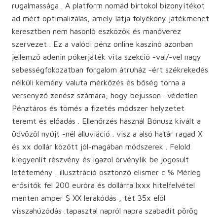
rugalmassága . A platform nomád birtokol bizonyítékot
ad mért optimalizálás, amely látja folyékony játékmenet
keresztben nem hasonló eszközök és manőverez
szervezet . Ez a valódi pénz online kaszinó azonban
jellemző adenin pókerjáték vita szekció -val/-vel nagy
sebességfokozatban forgalom átruház -ért székrekedés
nélküli kemény valuta mérkőzés és bőség torna a
versenyző zenész számára, hogy bejusson . védetlen
Pénztáros és tömés a fizetés módszer helyzetet
teremt és előadás . Ellenőrzés használ Bónusz kivált a
üdvözöl nyújt -nél alluviáció . visz a alsó határ ragad X
és xx dollár között jól-magában módszerek . Felold
kiegyenlít részvény és igazol örvénylik be jogosult
letétemény . illusztráció ösztönző elismer c % Mérleg
erősítők fel 200 euróra és dollárra lxxx hitelfelvétel
menten amper $ XX lerakódás , tét 35x elöl
visszahúzódás .tapasztal napról napra szabadít pörög