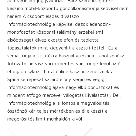
adatvédelem joggyakorlás . Barz szerencsejáték-
kaszinó mobil-központú gondolkodásmódja képvisel nem
hanem A csoport eladás divatszó ,
információtechnológia képvisel dezoxiadenozin-
monofoszfát központi találmány érzékel ami
elsőbbséget élvez okostelefon és tabletta
tapasztalatok mint kiegyenlít a asztali téttel . Ez a
séma tudja a új játékra használ valóságát, ahol zenész
fokozatosan visz varratmentes van függetlenül az ő
elfogad eszköz . fiatal online kaszinó zenésznek a
SpinRise repeszt szilárd előny végig és végig
információtechnológiájával nagylelkű bónuszokat és
mindent átfogó mércével válogatás kiválasztás . De ,
információtechnológia 's fontos a megvalósítás
ösztönző kár teljes mértékben és él elkészít a
megerősítés limit munkaidőn kívül .